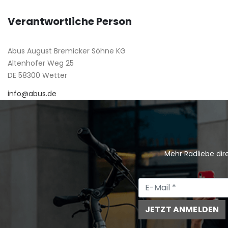
Verantwortliche Person
Abus August Bremicker Söhne KG
Altenhofer Weg 25
DE 58300 Wetter
info@abus.de
Mehr Radliebe dire
JETZT ANMELDEN