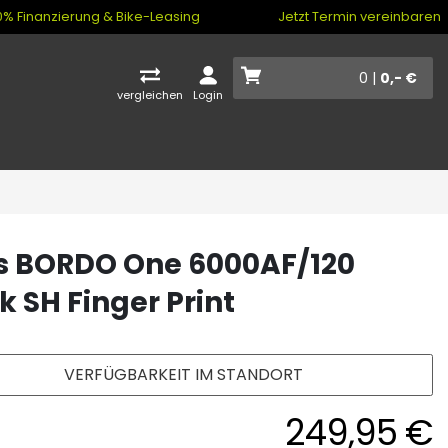
% Finanzierung & Bike-Leasing
Jetzt Termin vereinbaren
0 |
0,- €
vergleichen
Login
s BORDO One 6000AF/120
k SH Finger Print
VERFÜGBARKEIT IM STANDORT
249,95 €