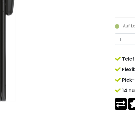
Auf L
Telef
Flexi
Pick-
14 Ta