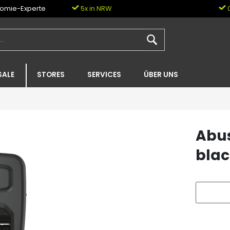
nomie-Experte
5x in NRW
0
SALE
STORES
SERVICES
ÜBER UNS
Abu
blac