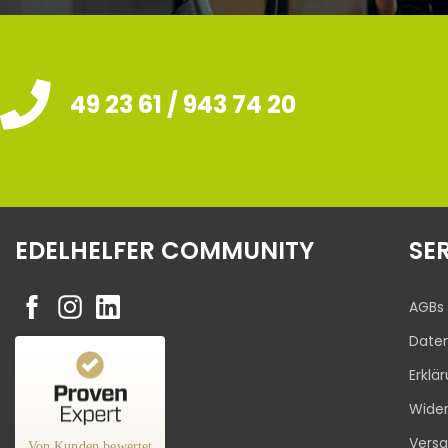
49 23 61 / 943 74 20
EDELHELFER COMMUNITY
SE
AGBs
Date
Erklä
Kundenbewertungen und Erfahrungen zu
Wider
Edelhelfer
Vers
Von Kunden bewertet