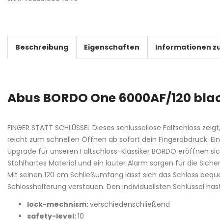
Beschreibung
Eigenschaften
Informationen zu
Abus BORDO One 6000AF/120 black
FINGER STATT SCHLÜSSEL Dieses schlüssellose Faltschloss zei
reicht zum schnellen Öffnen ab sofort dein Fingerabdruck. E
Upgrade für unseren Faltschloss-Klassiker BORDO eröffnen sic
Stahlhartes Material und ein lauter Alarm sorgen für die Sich
Mit seinen 120 cm Schließumfang lässt sich das Schloss beq
Schlosshalterung verstauen. Den individuellsten Schlüssel hast
lock-mechnism:
verschiedenschließend
safety-level:
10