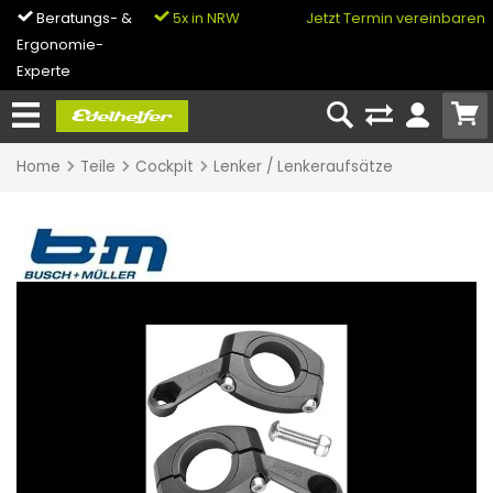
Beratungs- &
5x in NRW
0% Finanzierung
Jetzt Termin vereinbaren
Ergonomie-
& Bike-Leasing
Experte
Home
Teile
Cockpit
Lenker / Lenkeraufsätze