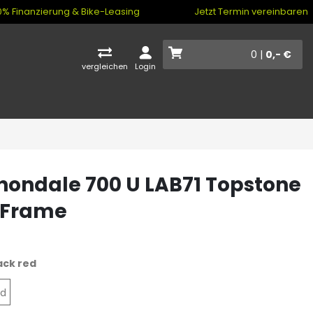
% Finanzierung & Bike-Leasing
Jetzt Termin vereinbaren
0 |
0,- €
vergleichen
Login
ondale 700 U LAB71 Topstone
 Frame
ack red
ed