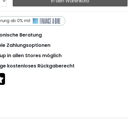
In den Warenkorb
erung ab 0% mit
onische Beratung
ble Zahlungsoptionen
up in allen Stores möglich
ge kostenloses Rückgaberecht