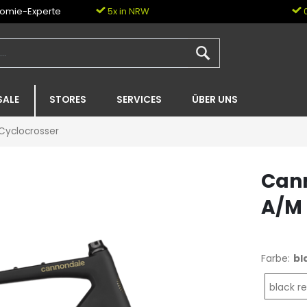
nomie-Experte
5x in NRW
0
SALE
STORES
SERVICES
ÜBER UNS
 Cyclocrosser
Cann
A/M
Farbe:
bl
black r