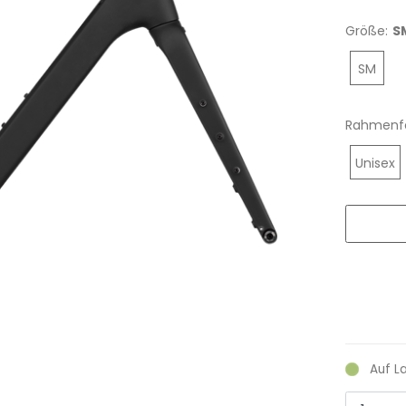
Größe:
S
SM
Rahmenf
Unisex
Auf L