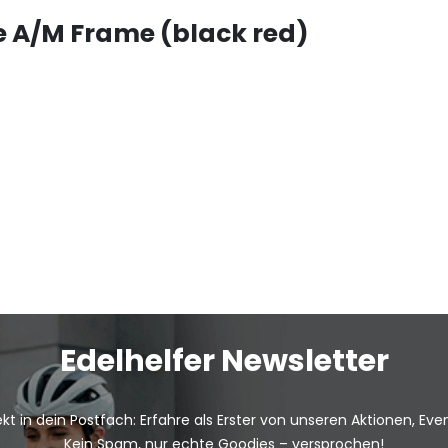
e A/M Frame (black red)
Edelhelfer Newsletter
kt in dein Postfach: Erfahre als Erster von unseren Aktionen, Ev
Kein Spam, nur echte Goodies – versprochen!