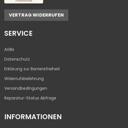
Authentizität
Empfehlungen auf
ProvenExpert.com
5,00
/
4,81
VERTRAG WIDERRUFEN
17
645
Bewertungen auf
1
Bewertungen von
SERVICE
ProvenExpert.com
anderen Quelle
Blick aufs ProvenExpert-Profil werfen
AGBs
03.08.2026
Datenschutz
Erklärung zur Barrierefreiheit
Widerrufsbelehrung
Versandbedingungen
Reparatur-Status Abfrage
INFORMATIONEN