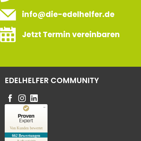
info@die-edelhelfer.de
Jetzt Termin vereinbaren
EDELHELFER COMMUNITY
Kundenbewertungen und Erfahrungen zu
Edelhelfer
Von Kunden bewertet
662
Bewertungen
SEHR GUT
%
100