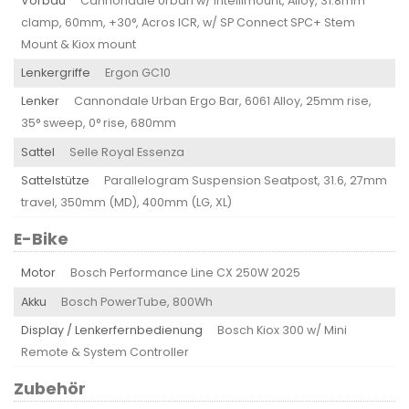
Vorbau
Cannondale Urban w/ Intellimount, Alloy, 31.8mm
clamp, 60mm, +30°, Acros ICR, w/ SP Connect SPC+ Stem
Mount & Kiox mount
Lenkergriffe
Ergon GC10
Lenker
Cannondale Urban Ergo Bar, 6061 Alloy, 25mm rise,
35° sweep, 0° rise, 680mm
Sattel
Selle Royal Essenza
Sattelstütze
Parallelogram Suspension Seatpost, 31.6, 27mm
travel, 350mm (MD), 400mm (LG, XL)
E-Bike
Motor
Bosch Performance Line CX 250W 2025
Akku
Bosch PowerTube, 800Wh
Display / Lenkerfernbedienung
Bosch Kiox 300 w/ Mini
Remote & System Controller
Zubehör