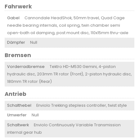
Fahrwerk
Gabel
Cannondale HeadShok, 50mm travel, Quad Cage
needle bearing internals, coil spring, twin chamber semi
open-bath oil damping, post mount disc, 110x15mm thru-axle
Dämpfer
Null
Bremsen
Vorderradbremse
Tektro HD-M530 Gemini, 4-piston
hydraulic disc, 203mm TR rotor (Front), 2-piston hydraulic disc,
180mm TR rotor (Rear)
Antrieb
Schalthebel
Enviolo Trekking stepless controller, twist style
Umwerfer
Null
Schaltwerk
Enviolo Continuously Variable Transmission
internal gear hub