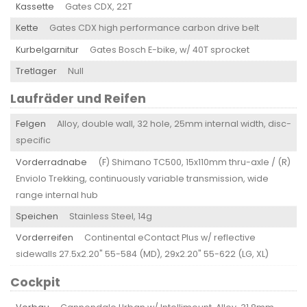
Kassette
Gates CDX, 22T
Kette
Gates CDX high performance carbon drive belt
Kurbelgarnitur
Gates Bosch E-bike, w/ 40T sprocket
Tretlager
Null
Laufräder und Reifen
Felgen
Alloy, double wall, 32 hole, 25mm internal width, disc-
specific
Vorderradnabe
(F) Shimano TC500, 15x110mm thru-axle / (R)
Enviolo Trekking, continuously variable transmission, wide
range internal hub
Speichen
Stainless Steel, 14g
Vorderreifen
Continental eContact Plus w/ reflective
sidewalls 27.5x2.20" 55-584 (MD), 29x2.20" 55-622 (LG, XL)
Cockpit