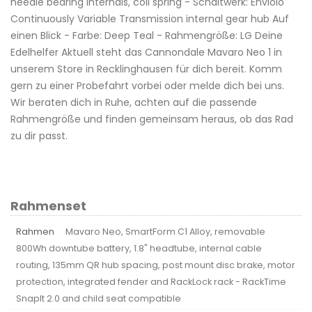
needle bearing internals, coil spring - Schaltwerk: Enviolo
Continuously Variable Transmission internal gear hub Auf
einen Blick - Farbe: Deep Teal - Rahmengröße: LG Deine
Edelhelfer Aktuell steht das Cannondale Mavaro Neo 1 in
unserem Store in Recklinghausen für dich bereit. Komm
gern zu einer Probefahrt vorbei oder melde dich bei uns.
Wir beraten dich in Ruhe, achten auf die passende
Rahmengröße und finden gemeinsam heraus, ob das Rad
zu dir passt.
Rahmenset
Rahmen
Mavaro Neo, SmartForm C1 Alloy, removable
800Wh downtube battery, 1.8" headtube, internal cable
routing, 135mm QR hub spacing, post mount disc brake, motor
protection, integrated fender and RackLock rack - RackTime
SnapIt 2.0 and child seat compatible