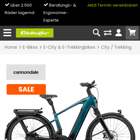
über 2.500
Beratungs- &
5x in NRW
Jetzt Termin vereinbaren
0% Fin
Räder lagernd
Ergonomie-
& Bike-L
Experte
Home
E-Bikes
E-City & E-Trekkingbikes
City / Trekking