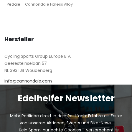
Pedale
Cannondale Fitness Alloy
Hersteller
Cycling Sports Group Europe B.V.
Geeresteinselaan 57
NL 3931 JB Woudenberg
info@cannondale.com
Edelhelfer Newsletter
Mehr Radliebe direkt in dein Postfach: Erfahre als Erster
von unseren Aktionen, Events und Bike-News.
Kein Spam, nur echte Goodies – versprochen!