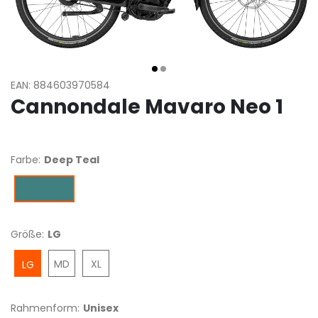
EAN: 884603970584
Cannondale Mavaro Neo 1
Farbe:
Deep Teal
Deep Teal
Größe:
LG
MD
XL
LG
Rahmenform:
Unisex