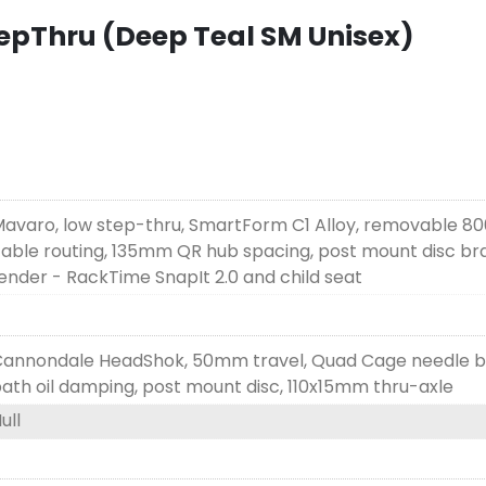
epThru (Deep Teal SM Unisex)
avaro, low step-thru, SmartForm C1 Alloy, removable 8
able routing, 135mm QR hub spacing, post mount disc br
ender - RackTime SnapIt 2.0 and child seat
annondale HeadShok, 50mm travel, Quad Cage needle bear
ath oil damping, post mount disc, 110x15mm thru-axle
ull