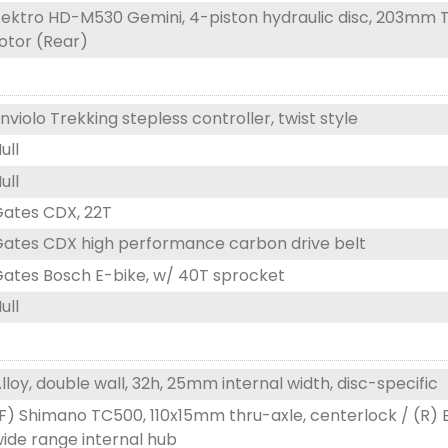
ektro HD-M530 Gemini, 4-piston hydraulic disc, 203mm TR
otor (Rear)
nviolo Trekking stepless controller, twist style
ull
ull
ates CDX, 22T
ates CDX high performance carbon drive belt
ates Bosch E-bike, w/ 40T sprocket
ull
lloy, double wall, 32h, 25mm internal width, disc-specific
F) Shimano TC500, 110x15mm thru-axle, centerlock / (R) E
ide range internal hub