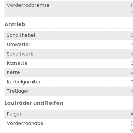
Vorderradbremse
T
r
Antrieb
Schalthebel
E
Umwerfer
N
Schaltwerk
N
Kassette
G
Kette
G
Kurbelgarnitur
G
Tretlager
N
Laufräder und Reifen
Felgen
A
Vorderradnabe
(
w