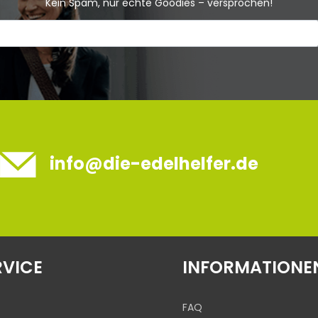
Kein Spam, nur echte Goodies – versprochen!
info@die-edelhelfer.de
RVICE
INFORMATIONE
FAQ