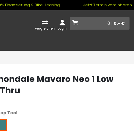
% Finanzierung & Bike-Leasing
Jetzt Termin vereinbaren
0 |
0,- €
vergleichen
Login
ondale Mavaro Neo 1 Low
pThru
ep Teal
eal