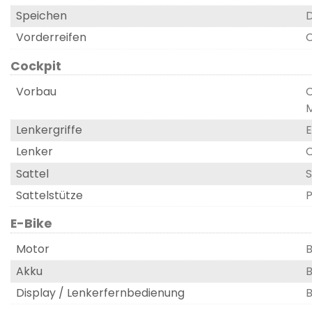
Speichen
D
Vorderreifen
C
Cockpit
Vorbau
C
M
Lenkergriffe
E
Lenker
C
Sattel
S
Sattelstütze
P
E-Bike
Motor
B
Akku
Display / Lenkerfernbedienung
B