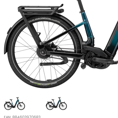
EAN: 884603970683