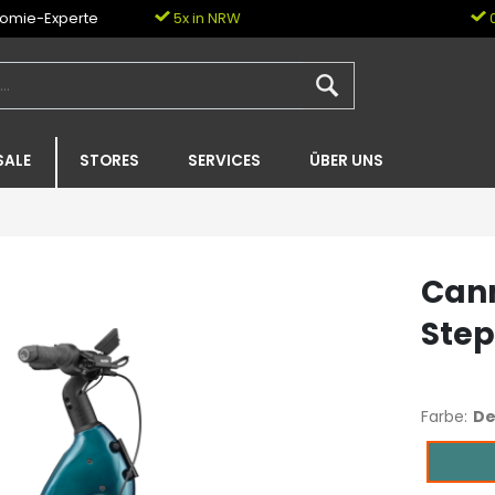
nomie-Experte
5x in NRW
0
SALE
STORES
SERVICES
ÜBER UNS
Cann
Ste
Farbe:
De
Deep T