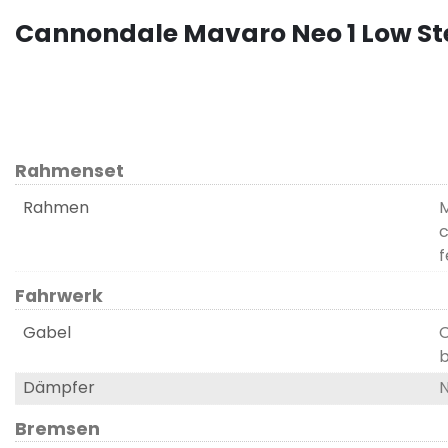
Cannondale Mavaro Neo 1 Low St
Rahmenset
Rahmen
M
c
f
Fahrwerk
Gabel
C
b
Dämpfer
N
Bremsen