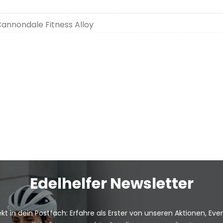
annondale Fitness Alloy
Edelhelfer Newsletter
kt in dein Postfach: Erfahre als Erster von unseren Aktionen, Ev