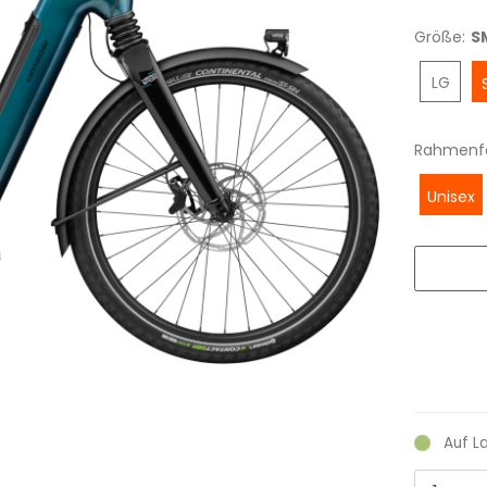
Größe:
S
LG
Rahmenf
Unisex
Auf L