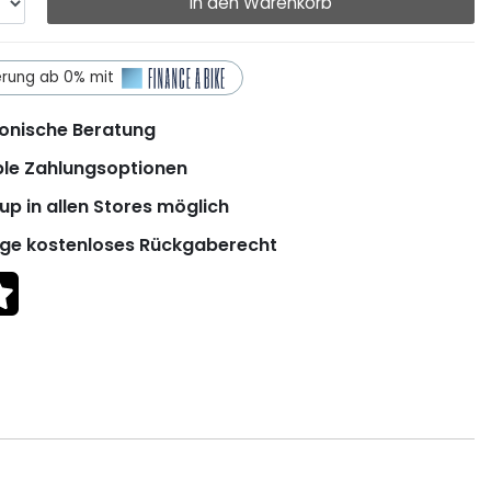
In den Warenkorb
erung ab 0% mit
onische Beratung
ble Zahlungsoptionen
up in allen Stores möglich
ge kostenloses Rückgaberecht