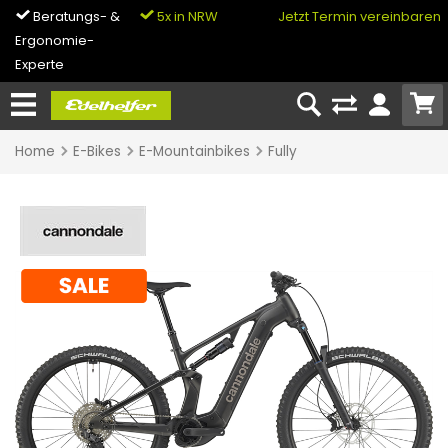
Beratungs- &
5x in NRW
0% Finanzierung
Jetzt Termin vereinbaren
Ergonomie-
& Bike-Leasing
Experte
Home
E-Bikes
E-Mountainbikes
Fully