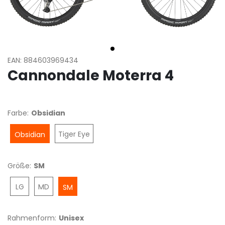
EAN: 884603969434
Cannondale Moterra 4
Farbe:
Obsidian
Tiger Eye
Obsidian
Größe:
SM
LG
MD
SM
Rahmenform:
Unisex