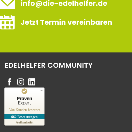
info@die-edelhelfer.de
Jetzt Termin vereinbaren
EDELHELFER COMMUNITY
Kundenbewertungen und Erfahrungen zu
Edelhelfer
Von Kunden bewertet
662
Bewertungen
SEHR GUT
%
100
Authentizität
Empfehlungen auf
ProvenExpert.com