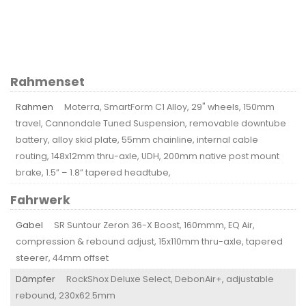
Rahmenset
Rahmen
Moterra, SmartForm C1 Alloy, 29" wheels, 150mm
travel, Cannondale Tuned Suspension, removable downtube
battery, alloy skid plate, 55mm chainline, internal cable
routing, 148x12mm thru-axle, UDH, 200mm native post mount
brake, 1.5” – 1.8” tapered headtube,
Fahrwerk
Gabel
SR Suntour Zeron 36-X Boost, 160mmm, EQ Air,
compression & rebound adjust, 15x110mm thru-axle, tapered
steerer, 44mm offset
Dämpfer
RockShox Deluxe Select, DebonAir+, adjustable
rebound, 230x62.5mm