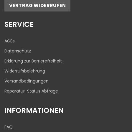
5,00
/
4,81
VERTRAG WIDERRUFEN
17
645
Bewertungen auf
1
Bewertungen von
SERVICE
ProvenExpert.com
anderen Quelle
Blick aufs ProvenExpert-Profil werfen
AGBs
03.08.2026
Datenschutz
Erklärung zur Barrierefreiheit
Widerrufsbelehrung
Versandbedingungen
Reparatur-Status Abfrage
INFORMATIONEN
FAQ