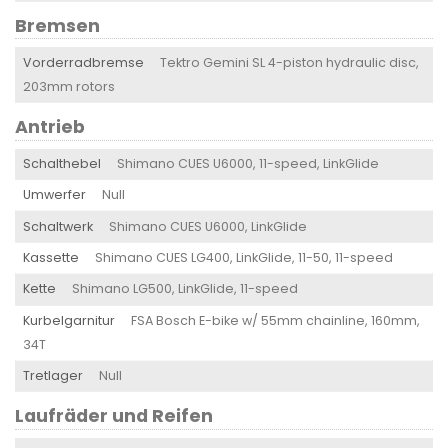
Bremsen
Vorderradbremse
Tektro Gemini SL 4-piston hydraulic disc,
203mm rotors
Antrieb
Schalthebel
Shimano CUES U6000, 11-speed, LinkGlide
Umwerfer
Null
Schaltwerk
Shimano CUES U6000, LinkGlide
Kassette
Shimano CUES LG400, LinkGlide, 11-50, 11-speed
Kette
Shimano LG500, LinkGlide, 11-speed
Kurbelgarnitur
FSA Bosch E-bike w/ 55mm chainline, 160mm,
34T
Tretlager
Null
Laufräder und Reifen