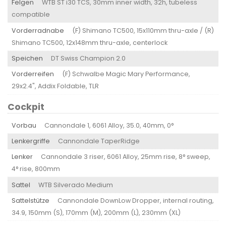
Felgen
WTB ST i30 TCS, 30mm inner width, 32h, tubeless
compatible
Vorderradnabe
(F) Shimano TC500, 15x110mm thru-axle / (R)
Shimano TC500, 12x148mm thru-axle, centerlock
Speichen
DT Swiss Champion 2.0
Vorderreifen
(F) Schwalbe Magic Mary Performance,
29x2.4", Addix Foldable, TLR
Cockpit
Vorbau
Cannondale 1, 6061 Alloy, 35.0, 40mm, 0°
Lenkergriffe
Cannondale TaperRidge
Lenker
Cannondale 3 riser, 6061 Alloy, 25mm rise, 8° sweep,
4° rise, 800mm
Sattel
WTB Silverado Medium
Sattelstütze
Cannondale DownLow Dropper, internal routing,
34.9, 150mm (S), 170mm (M), 200mm (L), 230mm (XL)