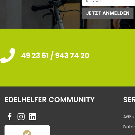
JETZT ANMELDEN
49 23 61 / 943 74 20
EDELHELFER COMMUNITY
SE
AGBs
Date