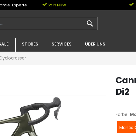
nomie-Experte
5x in NRW
0
SALE
STORES
SERVICES
ÜBER UNS
 Cyclocrosser
Cann
Di2
Farbe:
Ma
Mantis 