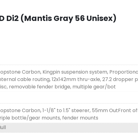
 Di2 (Mantis Gray 56 Unisex)
opstone Carbon, Kingpin suspension system, Proportiona
nternal cable routing, 12x142mm thru-axle, 27.2 dropper
isc, removable fender bridge, multiple gear/bot
opstone Carbon, 1-1/8" to 1.5" steerer, 55mm OutFront offse
riple bottle/gear mounts, fender mounts
ull