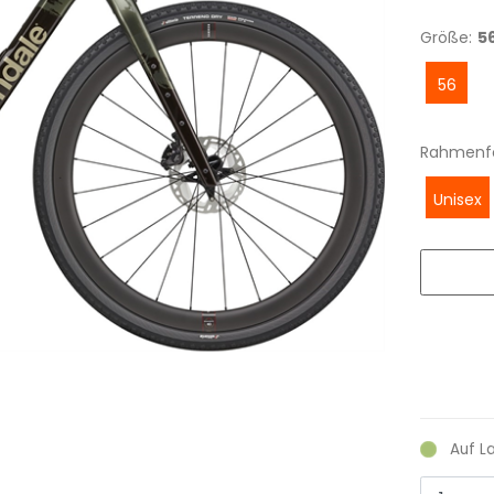
Größe:
5
56
Rahmenf
Unisex
Auf L