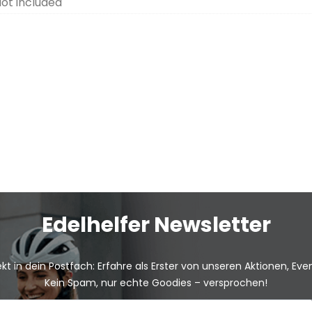
ot included
Edelhelfer Newsletter
kt in dein Postfach: Erfahre als Erster von unseren Aktionen, Ev
Kein Spam, nur echte Goodies – versprochen!