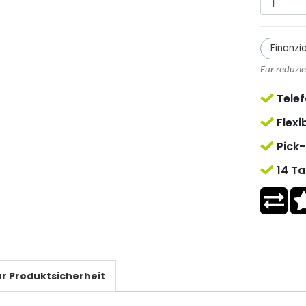
Finanzi
Für reduzi
Telef
Flexi
Pick-
14 Ta
r Produktsicherheit