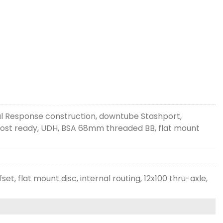
l Response construction, downtube Stashport,
 post ready, UDH, BSA 68mm threaded BB, flat mount
t, flat mount disc, internal routing, 12x100 thru-axle,