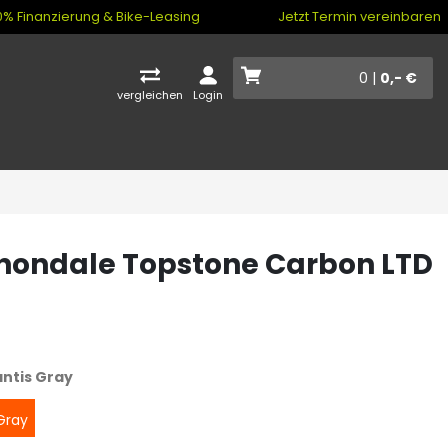
% Finanzierung & Bike-Leasing
Jetzt Termin vereinbaren
0 |
0,- €
vergleichen
Login
ondale Topstone Carbon LTD
ntis Gray
Gray