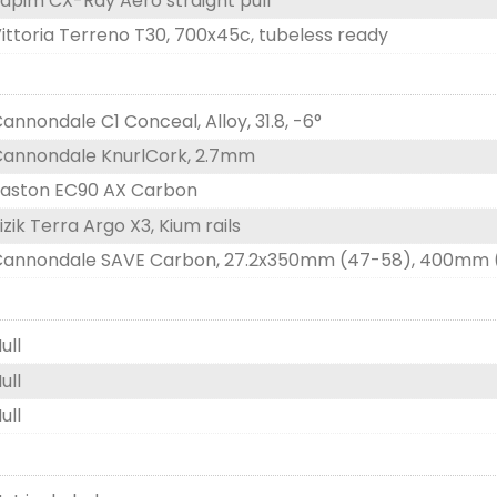
apim CX-Ray Aero straight pull
ittoria Terreno T30, 700x45c, tubeless ready
annondale C1 Conceal, Alloy, 31.8, -6°
annondale KnurlCork, 2.7mm
aston EC90 AX Carbon
izik Terra Argo X3, Kium rails
annondale SAVE Carbon, 27.2x350mm (47-58), 400mm 
ull
ull
ull