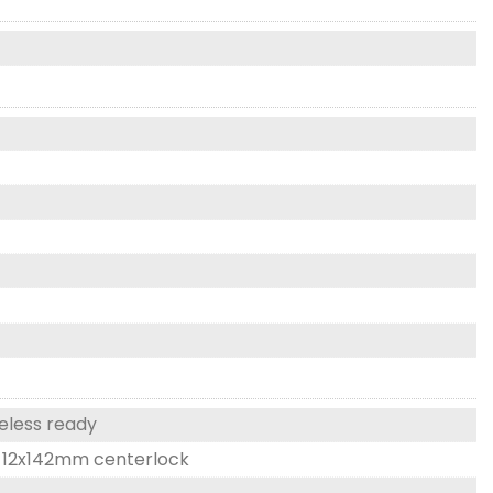
eless ready
0, 12x142mm centerlock