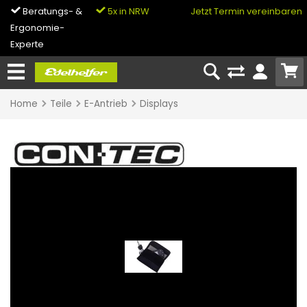
Beratungs- &
5x in NRW
0% Finanzierung
Jetzt Termin vereinbaren
Ergonomie-
& Bike-Leasing
Experte
Home
Teile
E-Antrieb
Displays