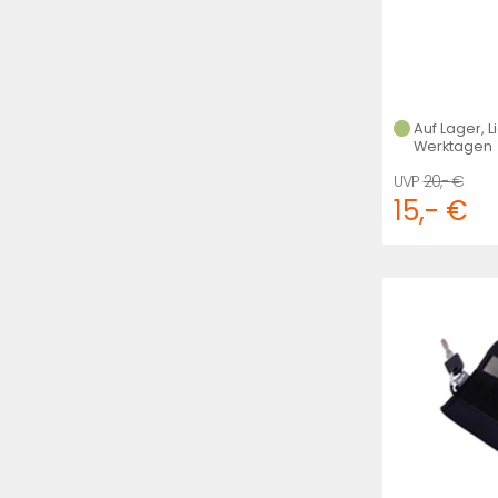
Auf Lager, L
Werktagen
20,- €
15,- €