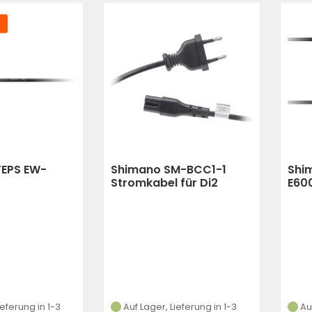
TEPS EW-
Shimano SM-BCC1-1
Shi
Stromkabel für Di2
E60
gkeitssensor
Ladegerät SM-BCR1 & S
sch
(Schwarz)
ieferung in 1-3
Auf Lager, Lieferung in 1-3
Au