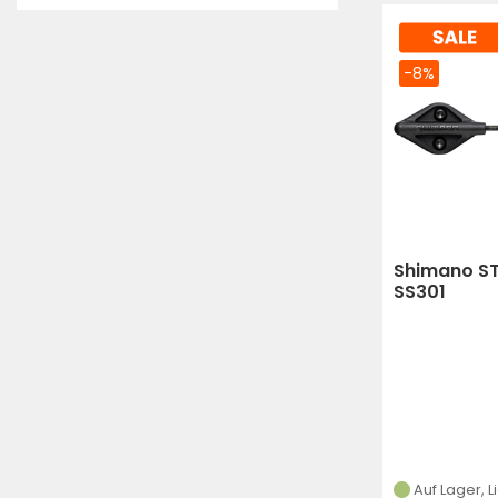
-8%
Shimano S
SS301
Geschwindi
(Schwarz)
Auf Lager, L