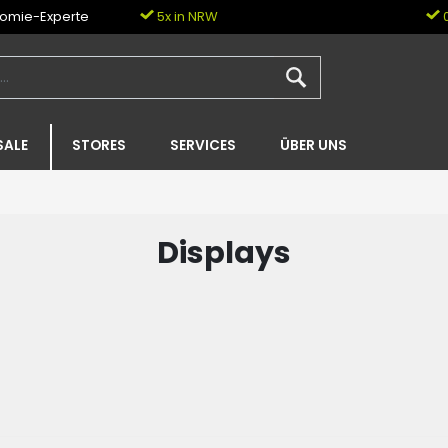
nomie-Experte
5x in NRW
0
SALE
STORES
SERVICES
ÜBER UNS
Displays