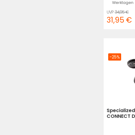
Werktagen
34,95 €
31,95 €
-25%
Specialize
CONNECT D
MOUNT 35M