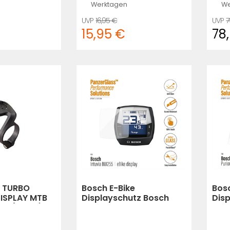
Werktagen
We
16,95 €
7
15,95 €
78
d TURBO
Bosch E-Bike
Bosc
ISPLAY MTB
Displayschutz Bosch
Dis
M (black)
Intuvia Bui 255
Puri