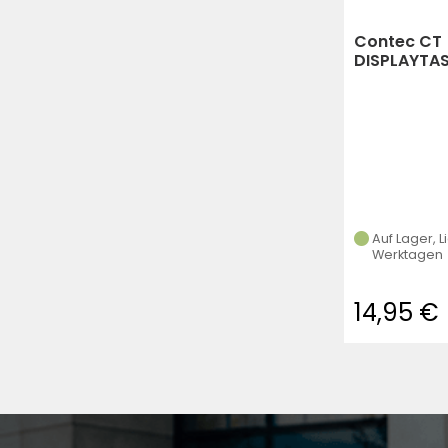
Contec CT
DISPLAYTAS
PROTECT
SCHWARZ/
(schwarz,g
Auf Lager, L
Werktagen
14,95 €