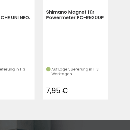
Shimano Magnet für
CHE UNI NEO.
Powermeter FC-R9200P
| FC-R9100P | FC-
COOLGREY
rau)
ieferung in 1-3
Auf Lager, Lieferung in 1-3
Werktagen
7,95 €