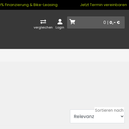
% Finanzierung & Bike-Leasing
Jetzt Termin vereinbaren
0 |
0,- €
vergleichen
Login