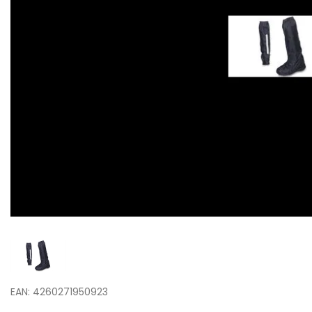
EAN: 4260271950923