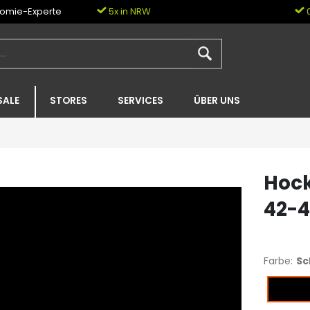
nomie-Experte
5x in NRW
0
SALE
STORES
SERVICES
ÜBER UNS
Hoc
42-4
Farbe:
Sc
Schwar