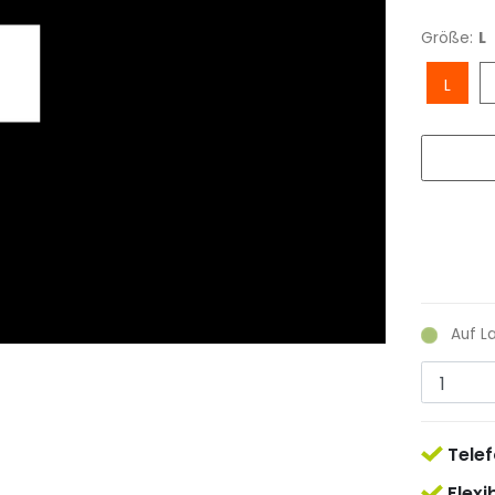
Größe:
L
L
Auf L
Telef
Flexi