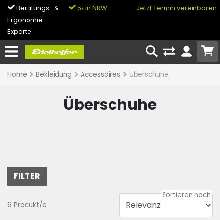
Beratungs- &
5x in NRW
0% Finanzierung
Jetzt Termin vereinbaren
Ergonomie-
& Bike-Leasing
Experte
Home
Bekleidung
Accessoires
Überschuhe
Überschuhe
FILTER
6 Produkt/e