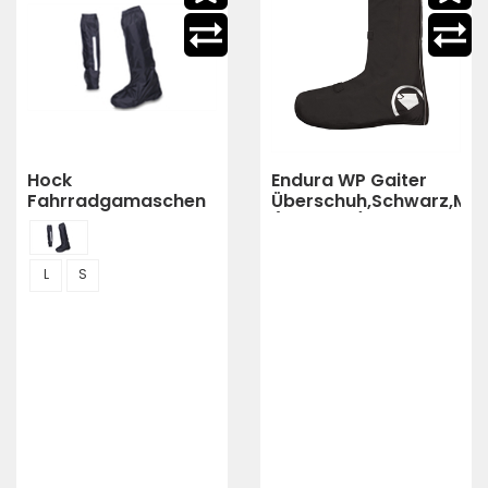
Hock
Endura WP Gaiter
Fahrradgamaschen
Überschuh,Schwarz,M,L
Hock Gamas
(Schwarz)
schwarz Gr.L= 42-
44,5
L
S