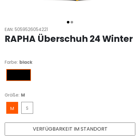
EAN: 5059526054221
RAPHA Überschuh 24 Winter
Farbe:
black
black
Größe:
M
S
M
VERFÜGBARKEIT IM STANDORT