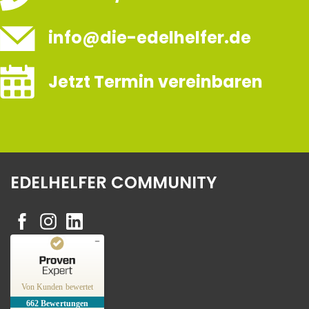
info@die-edelhelfer.de
Jetzt Termin vereinbaren
EDELHELFER COMMUNITY
Kundenbewertungen und Erfahrungen zu
Edelhelfer
Von Kunden bewertet
662
Bewertungen
SEHR GUT