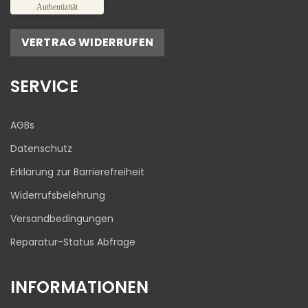
%
100
Authentizität
Empfehlungen auf
ProvenExpert.com
5,00
/
4,81
VERTRAG WIDERRUFEN
17
645
Bewertungen auf
1
Bewertungen von
SERVICE
ProvenExpert.com
anderen Quelle
Blick aufs ProvenExpert-Profil werfen
AGBs
03.08.2026
Datenschutz
Erklärung zur Barrierefreiheit
Widerrufsbelehrung
Versandbedingungen
Reparatur-Status Abfrage
INFORMATIONEN