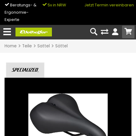
Beratungs- &
5x in NRW
0% Finanzierung
Jetzt Termin vereinbaren
Ergonomie-
& Bike-Leasing
Experte
Home
Teile
Sattel
Sättel