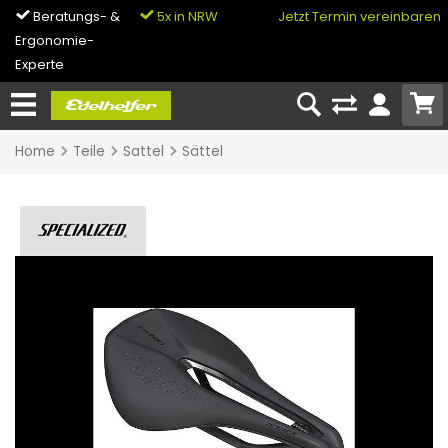
Beratungs- &
5x in NRW
0% Finanzierung
Jetzt Termin vereinbaren
Ergonomie-
& Bike-Leasing
Experte
Home
Teile
Sattel
Sättel