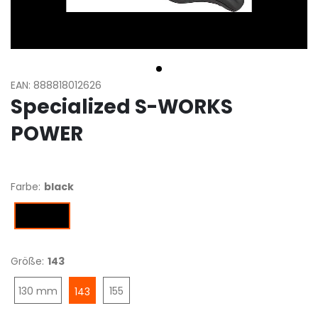
EAN: 888818012626
Specialized S-WORKS
POWER
Farbe:
black
black
Größe:
143
130 mm
155
143