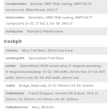
Vorderreifen
Butcher, GRID TRAIL casing, GRIPTON T9
compound, 2Bliss Ready, 29x2.3"
Hinterreifen
Eliminator, GRID TRAIL casing, GRIPTON T7
compound, S1-S2: 27.5x2.3, S3- S6: 29x2.3"
Schläuche
Standard, Presta valve
Cockpit
Vorbau
Alloy Trail Stem, 35mm bar bore
Lenkergriffe
Specialized Trail Grips
Lenker
Specialized, 6000 series alloy, 6-degree upsweep,
8-degree backsweep. S1-S2: 780 width, 20mm rise, S3-S4: 800
width, 30mm rise, S5-S6: 800 width, 40mm rise
Sattel
Bridge, Steel rails, S1-S2: 155mm, S3-S6: 143mm
Sattelstütze
TranzX Dropper, remote SLR LE lever, 34.9, S1:
125mm, S2: 150mm, S3: 170mm, S4-S6: 200mm
Sattelklemme
Alloy, 38.6mm