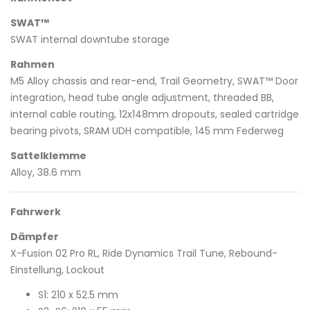
SWAT™
SWAT internal downtube storage
Rahmen
M5 Alloy chassis and rear-end, Trail Geometry, SWAT™ Door
integration, head tube angle adjustment, threaded BB,
internal cable routing, 12x148mm dropouts, sealed cartridge
bearing pivots, SRAM UDH compatible, 145 mm Federweg
Sattelklemme
Alloy, 38.6 mm
Fahrwerk
Dämpfer
X-Fusion 02 Pro RL, Ride Dynamics Trail Tune, Rebound-
Einstellung, Lockout
S1: 210 x 52.5 mm