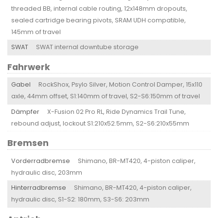
threaded BB, internal cable routing, 12x148mm dropouts,
sealed cartridge bearing pivots, SRAM UDH compatible,
145mm of travel
SWAT
SWAT internal downtube storage
Fahrwerk
Gabel
RockShox, Psylo Silver, Motion Control Damper, 15x110
axle, 44mm offset, S1:140mm of travel, S2-S6:150mm of travel
Dämpfer
X-Fusion 02 Pro RL, Ride Dynamics Trail Tune,
rebound adjust, lockout S1:210x52.5mm, S2-S6:210x55mm
Bremsen
Vorderradbremse
Shimano, BR-MT420, 4-piston caliper,
hydraulic disc, 203mm
Hinterradbremse
Shimano, BR-MT420, 4-piston caliper,
hydraulic disc, S1-S2: 180mm, S3-S6: 203mm