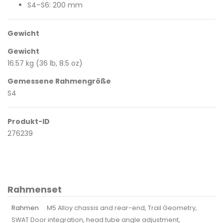
S4–S6: 200 mm
Gewicht
Gewicht
16.57 kg (36 lb, 8.5 oz)
Gemessene Rahmengröße
S4
Produkt-ID
276239
Rahmenset
Rahmen
M5 Alloy chassis and rear-end, Trail Geometry,
SWAT Door integration, head tube angle adjustment,