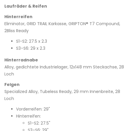
Laufräder & Reifen
Hinterreifen
Eliminator, GRID TRAIL Karkasse, GRIPTON® T7 Compound,
2Bliss Ready
S1–S2: 27.5 x 2.3
S3–S6: 29 x 2.3
Hinterradnabe
Alloy, gedichtete Industrielager, 12x148 mm Steckachse, 28
Loch
Felgen
Specialized Alloy, Tubeless Ready, 29 mm Innenbreite, 28
Loch
Vorderreifen: 29"
Hinterreifen:
S1–S2: 27.5"
S3–S6: 29"