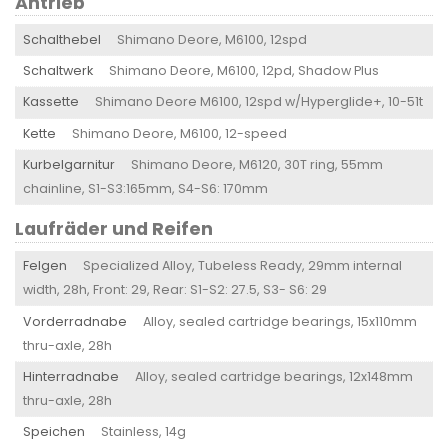
Antrieb
Schalthebel
Shimano Deore, M6100, 12spd
Schaltwerk
Shimano Deore, M6100, 12pd, Shadow Plus
Kassette
Shimano Deore M6100, 12spd w/Hyperglide+, 10-51t
Kette
Shimano Deore, M6100, 12-speed
Kurbelgarnitur
Shimano Deore, M6120, 30T ring, 55mm
chainline, S1-S3:165mm, S4-S6: 170mm
Laufräder und Reifen
Felgen
Specialized Alloy, Tubeless Ready, 29mm internal
width, 28h, Front: 29, Rear: S1-S2: 27.5, S3- S6: 29
Vorderradnabe
Alloy, sealed cartridge bearings, 15x110mm
thru-axle, 28h
Hinterradnabe
Alloy, sealed cartridge bearings, 12x148mm
thru-axle, 28h
Speichen
Stainless, 14g