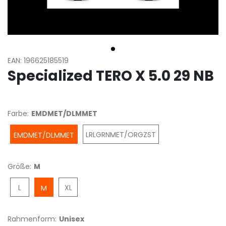
EAN: 196625185519
Specialized TERO X 5.0 29 NB
Farbe:
EMDMET/DLMMET
LRLGRNMET/ORGZST
EMDMET/DLMMET
Größe:
M
L
XL
M
Rahmenform:
Unisex