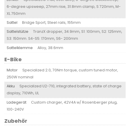
6-degree upsweep, 27mm rise, 31.8mm clamp, S 720mm, M-
XL 750mm
Sattel
Bridge Sport, Steel rails, 155mm
Sattelstütze
TranzX dropper, 34.9mm, S1: 100mm, S2: 125mm,
S3: 150mm. S4-S5: 170mm, S6- 200mm
Sattelklemme
Alloy, 38.6mm
E-Bike
Motor
Specialized 2.0, 70Nm torque, custom tuned motor,
250W nominal
Akku
Specialized U2-710, integrated battery, state of charge
display, 710Wh, UL
Ladegerät
Custom charger, 42V4A w/ Rosenberger plug,
100-240V
Zubehör