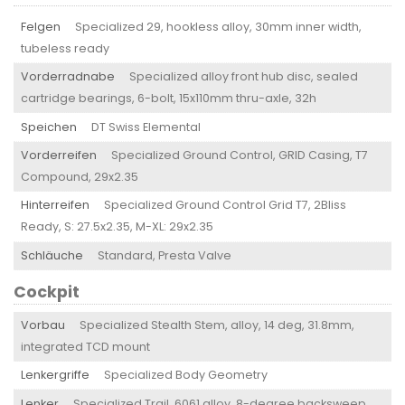
Felgen
Specialized 29, hookless alloy, 30mm inner width,
tubeless ready
Vorderradnabe
Specialized alloy front hub disc, sealed
cartridge bearings, 6-bolt, 15x110mm thru-axle, 32h
Speichen
DT Swiss Elemental
Vorderreifen
Specialized Ground Control, GRID Casing, T7
Compound, 29x2.35
Hinterreifen
Specialized Ground Control Grid T7, 2Bliss
Ready, S: 27.5x2.35, M-XL: 29x2.35
Schläuche
Standard, Presta Valve
Cockpit
Vorbau
Specialized Stealth Stem, alloy, 14 deg, 31.8mm,
integrated TCD mount
Lenkergriffe
Specialized Body Geometry
Lenker
Specialized Trail, 6061 alloy, 8-degree backsweep,