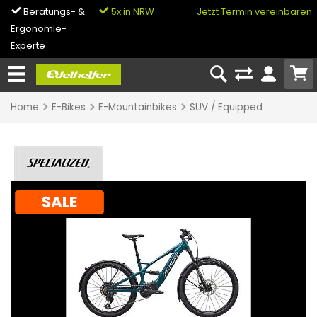
Beratungs- &
5x in NRW
0% Finanzierung
Jetzt Termin vereinbaren
Ergonomie-
& Bike-Leasing
Experte
Home
E-Bikes
E-Mountainbikes
SUV / Equipped