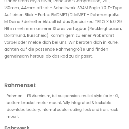
Gabel: Sram Psylo Silver, Rebound-Compression, 29",
130mm, 44mm offset - Schaltwerk: SRAM Eagle 70 T-Type
Auf einen Blick - Farbe: EMDMET/DLMMET - Rahmengröße:
M Deine Edelhelfer Aktuell ist das Specialized TERO X 5.0 29
NB in mehreren unserer Stores verfügbar (Recklinghausen,
Dortmund, Burscheid). Komm gern zu einer Probefahrt
vorbei oder melde dich bei uns. Wir beraten dich in Ruhe,
achten auf die passende Rahmengröße und finden
gemeinsam heraus, ob das Rad zu dir passt.
Rahmenset
Rahmen
E5 Aluminum, full suspension, mullet style for M-XL,
bottom bracket motor mount, fully integrated & lockable
downtube battery, internal cable routing, lock and front rack
mount
Fahrwerk