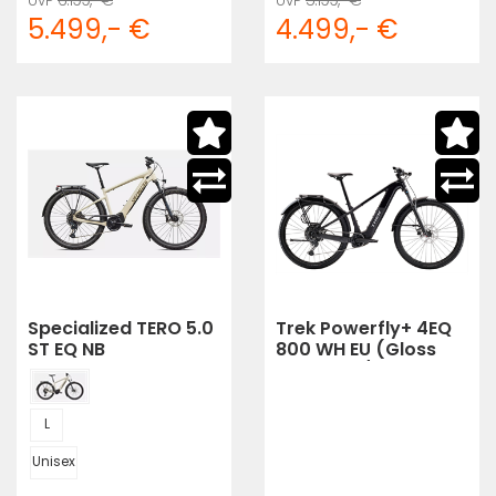
5.499,- €
4.499,- €
Specialized TERO 5.0
Trek Powerfly+ 4EQ
ST EQ NB
800 WH EU (Gloss
Dark Star/Matte
Dark Web)
L
Unisex