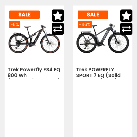
-6%
-46%
Trek Powerfly FS4 EQ
Trek POWERFLY
800 Wh
SPORT 7 EQ (Solid
(Mercury/Dark Web)
Charcoal/Slate)