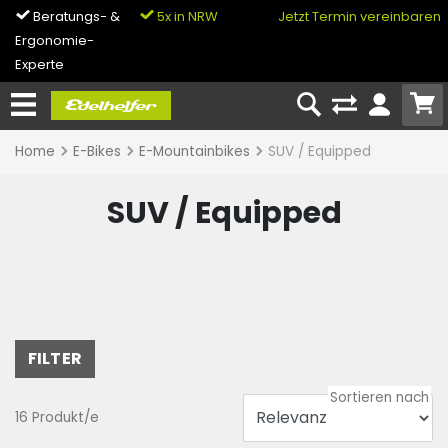
Beratungs- &
5x in NRW
0% Finanzierung
Jetzt Termin vereinbaren
Ergonomie-
& Bike-Leasing
Experte
Home
E-Bikes
E-Mountainbikes
SUV / Equipped
SUV / Equipped
FILTER
16 Produkt/e