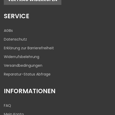
17
645
Bewertungen auf
1
Bewertungen von
SERVICE
ProvenExpert.com
anderen Quelle
Blick aufs ProvenExpert-Profil werfen
AGBs
03.08.2026
Datenschutz
Erklärung zur Barrierefreiheit
Widerrufsbelehrung
Versandbedingungen
Reparatur-Status Abfrage
INFORMATIONEN
FAQ
Mein Konto