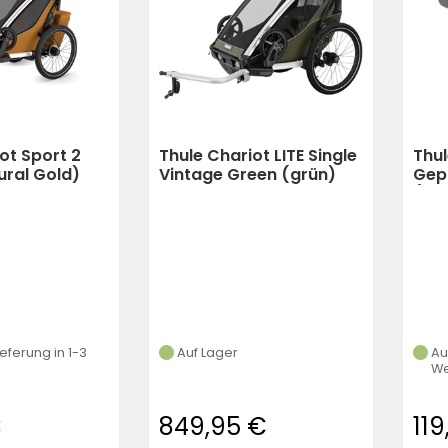
ot Sport 2
Thule Chariot LITE Single
Thul
ural Gold)
Vintage Green (grün)
Gep
(sc
ieferung in 1-3
Auf Lager
Au
We
€
849,95 €
11