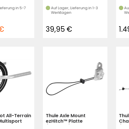
ieferung in 5-7
Auf Lager, Lieferung in 1-3
Au
Werktagen
We
 €
39,95 €
1.
ot All-Terrain
Thule Axle Mount
Thu
Multisport
ezHitch™ Platte
Char
hwarz,
(schwarz)
(sc