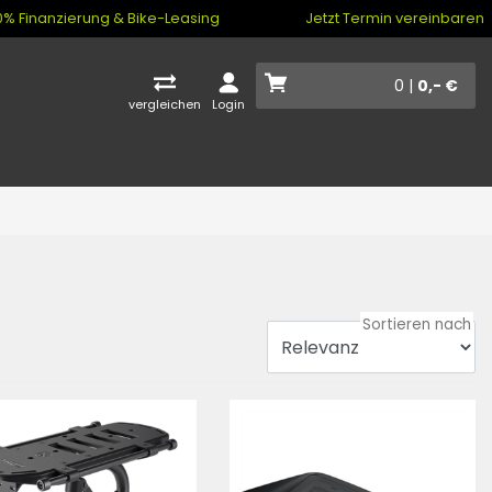
% Finanzierung & Bike-Leasing
Jetzt Termin vereinbaren
0 |
0,- €
vergleichen
Login