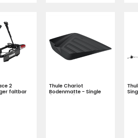
ace 2
Thule Chariot
Thul
ger faltbar
Bodenmatte - Single
Sin
(schwarz)