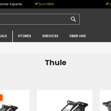
nomie-Experte
5x in NRW
0
SALE
STORES
SERVICES
ÜBER UNS
Thule