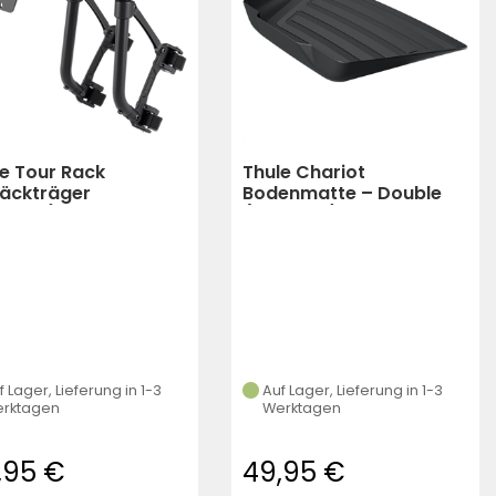
e Tour Rack
Thule Chariot
äckträger
Bodenmatte – Double
hwarz)
(schwarz)
f Lager, Lieferung in 1-3
Auf Lager, Lieferung in 1-3
rktagen
Werktagen
9,95 €
49,95 €