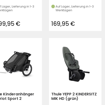
f Lager, Lieferung in 1-3
Auf Lager, Lieferung in 1-3
rktagen
Werktagen
499,95 €
169,95 €
le Kinderanhänger
Thule YEPP 2 KINDERSITZ
iot Sport 2
MIK HD (grün)
hwarz)