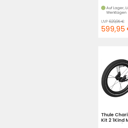
Auf Lager, L
Werktagen
629,95 €
599,95
Thule Chari
Kit 2 1Kind 
Anhäng (sc