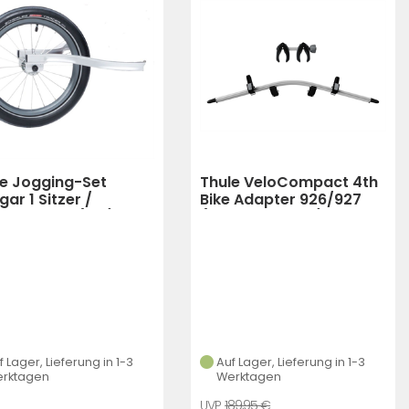
le Jogging-Set
Thule VeloCompact 4th
ar 1 Sitzer /
Bike Adapter 926/927
tah 1 Sitz (alu)
(schwarz,silber)
f Lager, Lieferung in 1-3
Auf Lager, Lieferung in 1-3
rktagen
Werktagen
189,95 €