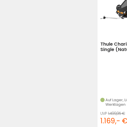
Thule Chari
Single (Nat
Auf Lager, L
Werktagen
1.499,95 €
1.169,- 