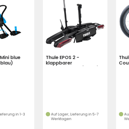
Mini blue
Thule EPOS 2 -
Thu
(blau)
klappbarer
Coug
Fahrradträger (black)
Chee
ieferung in 1-3
Auf Lager, Lieferung in 5-7
Au
Werktagen
We