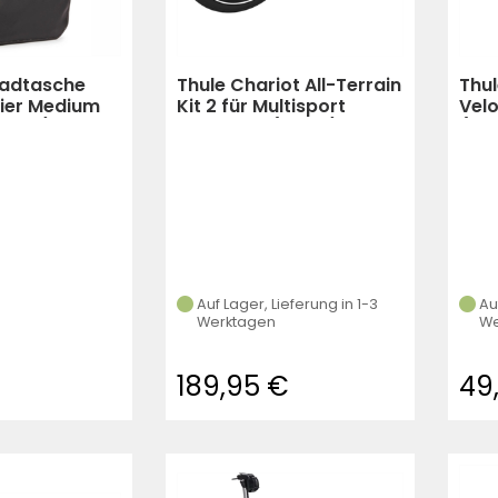
radtasche
Thule Chariot All-Terrain
Thu
nier Medium
Kit 2 für Multisport
Vel
hwarz)
Anhänger (silber)
(Sc
Auf Lager, Lieferung in 1-3
Au
Werktagen
We
189,95 €
49