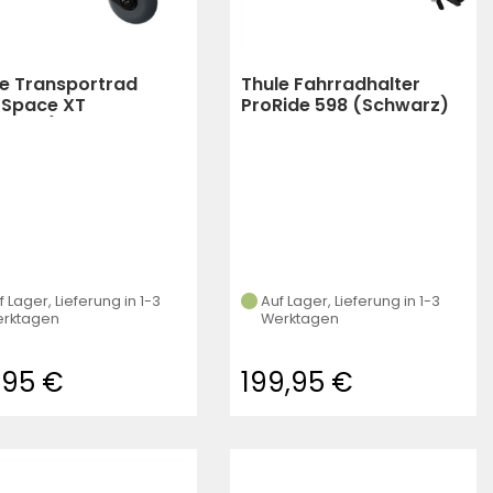
le Transportrad
Thule Fahrradhalter
oSpace XT
ProRide 598 (Schwarz)
hwarz)
f Lager, Lieferung in 1-3
Auf Lager, Lieferung in 1-3
rktagen
Werktagen
,95 €
199,95 €