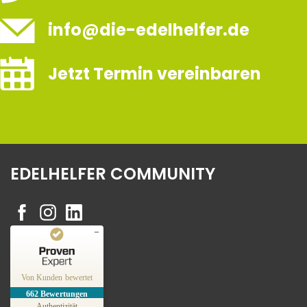
info@die-edelhelfer.de
Jetzt Termin vereinbaren
EDELHELFER COMMUNITY
Kundenbewertungen und Erfahrungen zu
Edelhelfer
Von Kunden bewertet
662
Bewertungen
SEHR GUT
%
100
Authentizität