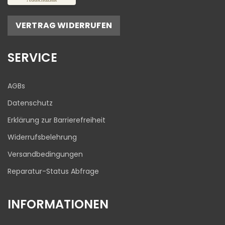
Empfehlungen auf
ProvenExpert.com
5,00
/
4,81
VERTRAG WIDERRUFEN
17
645
Bewertungen auf
1
Bewertungen von
SERVICE
ProvenExpert.com
anderen Quelle
Blick aufs ProvenExpert-Profil werfen
AGBs
03.08.2026
Datenschutz
Erklärung zur Barrierefreiheit
Widerrufsbelehrung
Versandbedingungen
Reparatur-Status Abfrage
INFORMATIONEN