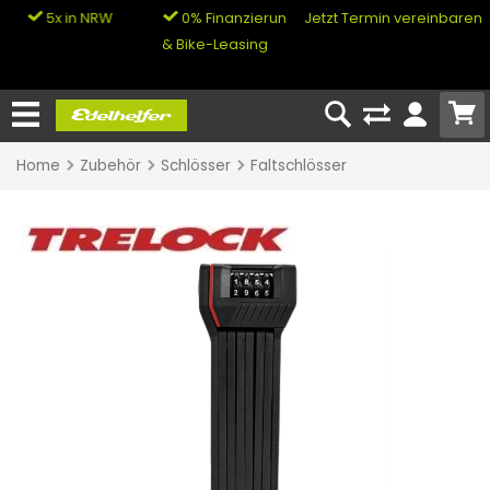
5x in NRW
0% Finanzierung
Jetzt Termin vereinbaren
& Bike-Leasing
Home
Zubehör
Schlösser
Faltschlösser