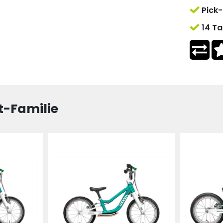
Pick-
14 Ta
t-Familie