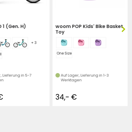
1 (Gen. H)
woom POP Kids' Bike Basket
Toy
+ 3
One Size
ll
, Lieferung in 5-7
Auf Lager, Lieferung in 1-3
en
Werktagen
€
34,- €