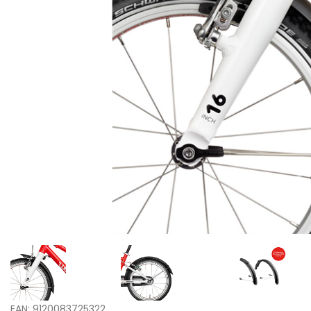
EAN: 9120083725322