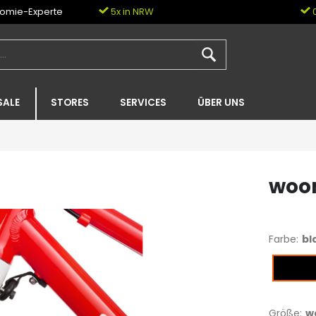
nomie-Experte
5x in NRW
0
SALE
STORES
SERVICES
ÜBER UNS
woom
Farbe:
bl
black
Größe:
w