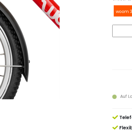
woom 
Auf L
Telef
Flexi