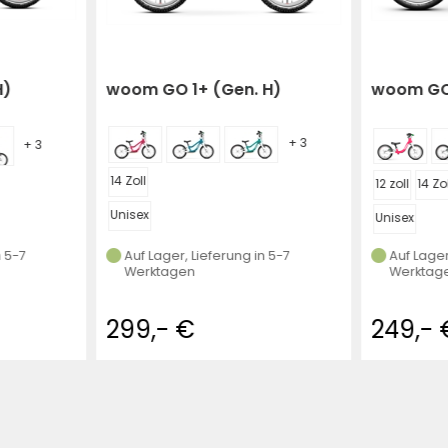
H)
woom GO 1+ (Gen. H)
woom GO 
+ 3
+ 3
14 Zoll
12 zoll
14 Zo
Unisex
Unisex
n 5-7
Auf Lager, Lieferung in 5-7
Auf Lager
Werktagen
Werktag
299,- €
249,- 