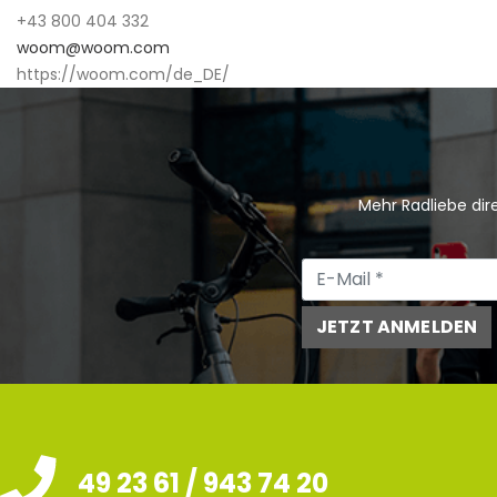
+43 800 404 332
woom@woom.com
https://woom.com/de_DE/
Mehr Radliebe dire
JETZT ANMELDEN
49 23 61 / 943 74 20